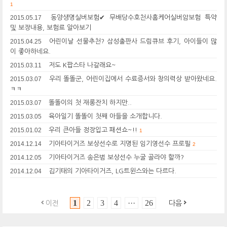
1
2015.05.17
동양생명실버보험✔ 무배당수호천사홈케어실버암보험 특약
및 보장내용, 보험료 알아보기
2015.04.25
어린이날 선물추천? 삼성출판사 드림큐브 후기, 아이들이 많
이 좋아하네요.
2015.03.11
저도 K팝스타 나갈래요~
2015.03.07
우리 똘똘군, 어린이집에서 수료증서와 창의력상 받아왔네요.
ㅋㅋ
2015.03.07
똘똘이의 첫 재롱잔치 하지만..
2015.03.05
육아일기 똘똘이 첫째 아들을 소개합니다.
2015.01.02
우리 큰아들 정장입고 패션쇼~!!
1
2014.12.14
기아타이거즈 보상선수로 지명된 임기영선수 프로필
2
2014.12.05
기아타이거즈 송은범 보상선수 누굴 골라야 할까?
2014.12.04
김기태의 기아타이거즈, LG트윈스와는 다르다.
1
2
3
4
···
26
이전
다음