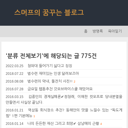
스머프의 꿈꾸는 블로그
홈
방명록
육아일기
'분류 전체보기'에 해당되는 글 775건
2022.03.25
청와대 들어가기 싫다고 징징
2018.07.22
범수련 재미있는 인생 달려보즈아
2016.08.08
범수련의 막내, 돌잔치 사진!!
2
2016.07.28
금요일 웹툰추천 갓오브하이스쿨 재밌어요
2016.03.15
김종인의 경제실패론✔정청래, 이해찬 컷오프로 당내분열을
만들면서 사실상 끝났다.
2016.01.21
역삼동 회식장소 추천? 동해안의 맛을 느낄수 있는 "독도게
찜" 1편 기본메뉴
1
2016.01.14
나의 든든한 재산 그리고 희망✔ 삼남매의 근황
4