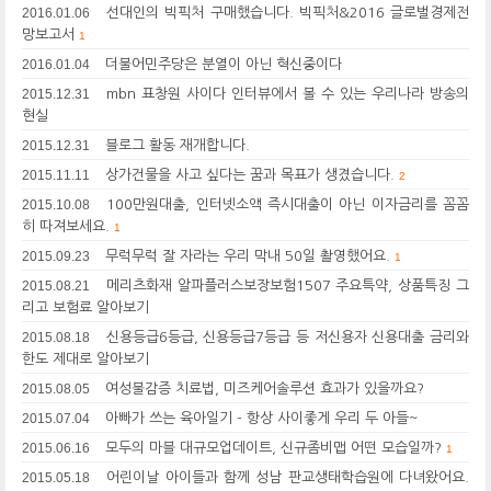
2016.01.06
선대인의 빅픽처 구매했습니다. 빅픽처&2016 글로벌경제전
망보고서
1
2016.01.04
더불어민주당은 분열이 아닌 혁신중이다
2015.12.31
mbn 표창원 사이다 인터뷰에서 볼 수 있는 우리나라 방송의
현실
2015.12.31
블로그 활동 재개합니다.
2015.11.11
상가건물을 사고 싶다는 꿈과 목표가 생겼습니다.
2
2015.10.08
100만원대출, 인터넷소액 즉시대출이 아닌 이자금리를 꼼꼼
히 따져보세요.
1
2015.09.23
무럭무럭 잘 자라는 우리 막내 50일 촬영했어요.
1
2015.08.21
메리츠화재 알파플러스보장보험1507 주요특약, 상품특징 그
리고 보험료 알아보기
2015.08.18
신용등급6등급, 신용등급7등급 등 저신용자 신용대출 금리와
한도 제대로 알아보기
2015.08.05
여성불감증 치료법, 미즈케어솔루션 효과가 있을까요?
2015.07.04
아빠가 쓰는 육아일기 - 항상 사이좋게 우리 두 아들~
2015.06.16
모두의 마블 대규모업데이트, 신규좀비맵 어떤 모습일까?
1
2015.05.18
어린이날 아이들과 함께 성남 판교생태학습원에 다녀왔어요.